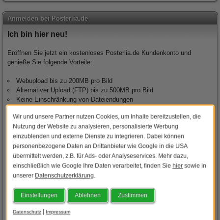
Anmelden bei Posterlia.de
Ich bin hier neu!
Eröffnen Sie jetzt ein kostenloses Posterlia.de Kundenkonto und
genieße Sie folgende Vorteile:
Webupload bis zu 200MB pro Bild
Alternativer Upload (FTP) bis zu 500MB pro Bild
Keine Einschränkung von Dateiendungen
Aktuellen Warenkorb speichern
Wir und unsere Partner nutzen Cookies, um Inhalte bereitzustellen, die
Online Paketverfolgung
Nutzung der Website zu analysieren, personalisierte Werbung
Status Ihrer Bestellung
einzublenden und externe Dienste zu integrieren. Dabei können
Zugriff auf Posterlia REST API-Schnittstelle
personenbezogene Daten an Drittanbieter wie Google in die USA
übermittelt werden, z.B. für Ads- oder Analyseservices. Mehr dazu,
Kostenlos anmelden
einschließlich wie Google Ihre Daten verarbeitet, finden Sie
hier
sowie in
unserer
Datenschutzerklärung
.
Ich habe bereits ein Kundenkonto
Einstellungen
Ablehnen
Zustimmen
E-Mail Adresse:
|
Datenschutz
Impressum