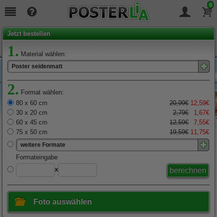
0
Seit
19
Jahren täglich für Sie da!
Jetzt bestellen
1.
Material wählen:
Poster seidenmatt
2.
Format wählen:
80 x 60 cm
20,99€
12,59€
30 x 20 cm
2,79€
1,67€
60 x 45 cm
12,59€
7,55€
75 x 50 cm
19,59€
11,75€
weitere Formate
x
Foto auswählen