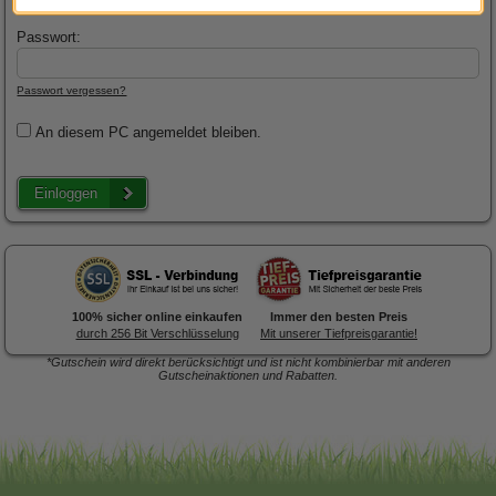
Passwort:
Passwort vergessen?
An diesem PC angemeldet bleiben.
Einloggen
100% sicher online einkaufen
Immer den besten Preis
durch 256 Bit Verschlüsselung
Mit unserer Tiefpreisgarantie!
*Gutschein wird direkt berücksichtigt und ist nicht kombinierbar mit anderen
Gutscheinaktionen und Rabatten.
Forex-Druck
von Posterlia
Blitzentwickler:
Nach 3 Tagen
ist hochwertig verarbeitet.
traf die Ware in der Redaktion
ein