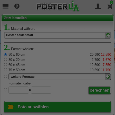
0
Seit
19
Jahren täglich für Sie da!
Jetzt bestellen
1.
Material wählen:
Poster seidenmatt
2.
Format wählen:
80 x 60 cm
20,99€
12,59€
30 x 20 cm
2,79€
1,67€
60 x 45 cm
12,59€
7,55€
75 x 50 cm
19,59€
11,75€
weitere Formate
x
Foto auswählen