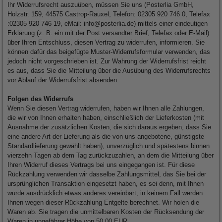
Ihr Widerrufsrecht auszuüben, müssen Sie uns (Posterlia GmbH,
Holzstr. 159, 44575 Castrop-Rauxel, Telefon: 02305 920 746 0, Telefax
:02305 920 746 19, eMail: info@posterlia.de) mittels einer eindeutigen
Erklärung (z. B. ein mit der Post versandter Brief, Telefax oder E-Mail)
über Ihren Entschluss, diesen Vertrag zu widerrufen, informieren. Sie
können dafür das beigefügte Muster-Widerrufsformular verwenden, das
jedoch nicht vorgeschrieben ist. Zur Wahrung der Widerrufsfrist reicht
es aus, dass Sie die Mitteilung über die Ausübung des Widerrufsrechts
vor Ablauf der Widerrufsfrist absenden.
Folgen des Widerrufs
Wenn Sie diesen Vertrag widerrufen, haben wir Ihnen alle Zahlungen,
die wir von Ihnen erhalten haben, einschließlich der Lieferkosten (mit
Ausnahme der zusätzlichen Kosten, die sich daraus ergeben, dass Sie
eine andere Art der Lieferung als die von uns angebotene, günstigste
Standardlieferung gewählt haben), unverzüglich und spätestens binnen
vierzehn Tagen ab dem Tag zurückzuzahlen, an dem die Mitteilung über
Ihren Widerruf dieses Vertrags bei uns eingegangen ist. Für diese
Rückzahlung verwenden wir dasselbe Zahlungsmittel, das Sie bei der
ursprünglichen Transaktion eingesetzt haben, es sei denn, mit Ihnen
wurde ausdrücklich etwas anderes vereinbart; in keinem Fall werden
Ihnen wegen dieser Rückzahlung Entgelte berechnet. Wir holen die
Waren ab. Sie tragen die unmittelbaren Kosten der Rücksendung der
Waren in ungefährer Höhe von 50,00 EUR.