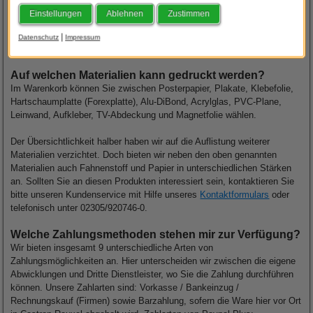
Ebenen, die Sie drucken lassen möchten, sichtbar sind.
Einstellungen
Ablehnen
Zustimmen
|
Datenschutz
Impressum
Auf welchen Materialien kann gedruckt werden?
Im Warenkorb können Sie zwischen
Posterpapier
,
Plakate
, Klebefolie,
Hartschaumplatte (Forexplatte), Alu-DiBond,
Acrylglas
, PVC-Plane,
Leinwand, Aufkleber, TV-Abdeckung und Magnetfolie wählen.
Der Übersichtlichkeit halber haben wir auf die Auflistung weiterer
Materialien verzichtet. Doch bieten wir neben den oben genannten
Materialien auch Fahnenstoff und Papier in unterschiedlichen Stärken
an. Sollten Sie an diesen Produkten interessiert sein, kontaktieren Sie
bitte unseren Kundenservice mit Hilfe unseres
Kontaktformulars
oder
telefonisch unter 02305/920746-0.
Welche Zahlungsmethoden stehen mir zur Verfügung?
Wir bieten insgesamt 9 unterschiedliche Arten von
Zahlungsmöglichkeiten an. Hier unterscheiden wir zwischen die eigene
Abwicklungen und Dritte Dienstleister, wo Sie die Zahlung durchführen
können. Unsere Zahlarten sind: Vorkasse / Bankeinzug /
Rechnungskauf (Firmen) sowie Barzahlung, sofern die Ware hier vor Ort