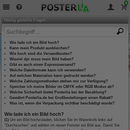
0
Seit
19
Jahren täglich für Sie da!
Häufig gestellte Fragen
Wie lade ich ein Bild hoch?
Kann mein Produkt ausbleichen?
Wie hoch sind die Versandkosten?
Wieviel dpi muss mein Bild haben?
Gibt es auch einen Expressversand?
Welche Dateiformate kann ich verwenden?
Auf welchen Materialien kann gedruckt werden?
Welche Zahlungsmethoden stehen mir zur Verfügung?
Speicher ich meine Bilder im CMYK oder RGB Modus ab?
Welche Sicherheit bietet Posterlia bei der Bezahlung?
Gewährt Posterlia.de bei Großbestellungen einen Rabatt?
Was ist, wenn die Verpackung sichtbar beschädigt wurde?
Wie lade ich ein Bild hoch?
(1)
Um ein Bild hochzuladen, klicken Sie im Warenkorb links auf
"Durchsuchen" und wählen im neuen Fenster ein Bild aus. Damit Sie