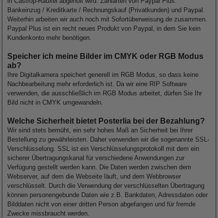
in Castrop-Rauxel abgeholt wird. Zahlarten von Paypal Plus:
Bankeinzug / Kreditkarte / Rechnungskauf (Privatkunden) und Paypal.
Weiterhin arbeiten wir auch noch mit Sofortüberweisung.de zusammen.
Paypal Plus ist ein recht neues Produkt von Paypal, in dem Sie kein
Kundenkonto mehr benötigen.
Speicher ich meine Bilder im CMYK oder RGB Modus
ab?
Ihre Digitalkamera speichert generell im RGB Modus, so dass keine
Nachbearbeitung mehr erforderlich ist. Da wir eine RIP Software
verwenden, die ausschließlich im RGB Modus arbeitet, dürfen Sie Ihr
Bild nicht in CMYK umgewandeln.
Welche Sicherheit bietet Posterlia bei der Bezahlung?
Wir sind stets bemüht, ein sehr hohes Maß an Sicherheit bei Ihrer
Bestellung zu gewährleisten. Daher verwenden wir die sogenannte SSL-
Verschlüsselung. SSL ist ein Verschlüsselungsprotokoll mit dem ein
sicherer Übertragungskanal für verschiedene Anwendungen zur
Verfügung gestellt werden kann. Die Daten werden zwischen dem
Webserver, auf dem die Webseite läuft, und dem Webbrowser
verschlüsselt. Durch die Verwendung der verschlüsselten Übertragung
können personengebunde Daten wie z.B. Bankdaten, Adressdaten oder
Bilddaten nicht von einer dritten Person abgefangen und für fremde
Zwecke missbraucht werden.