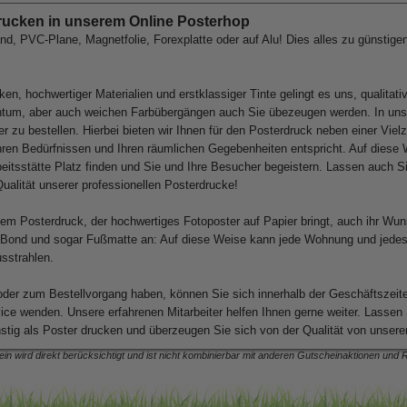
 drucken in unserem Online Posterhop
and
,
PVC-Plane
,
Magnetfolie
,
Forexplatte
oder auf
Alu
! Dies alles zu günstige
n, hochwertiger Materialien und erstklassiger Tinte gelingt es uns, qualitat
ichtum, aber auch weichen Farbübergängen auch Sie übezeugen werden. In uns
er zu bestellen. Hierbei bieten wir Ihnen für den Posterdruck neben einer Vie
en Bedürfnissen und Ihren räumlichen Gegebenheiten entspricht. Auf diese 
beitsstätte Platz finden und Sie und Ihre Besucher begeistern. Lassen auch Si
ualität
unserer professionellen Posterdrucke!
em Posterdruck, der hochwertiges Fotoposter auf Papier bringt, auch ihr Wun
DiBond und sogar Fußmatte an: Auf diese Weise kann jede Wohnung und jede
usstrahlen.
oder zum Bestellvorgang haben, können Sie sich innerhalb der
Geschäftszeit
ice wenden. Unsere erfahrenen Mitarbeiter helfen Ihnen gerne weiter. Lassen 
tig als Poster drucken und überzeugen Sie sich von der Qualität von unser
in wird direkt berücksichtigt und ist nicht kombinierbar mit anderen Gutscheinaktionen und 