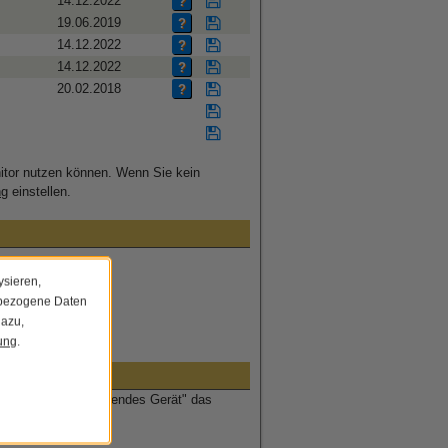
14.12.2022
?
19.06.2019
?
14.12.2022
?
14.12.2022
?
20.02.2018
?
nitor nutzen können. Wenn Sie kein
ng
einstellen.
ysieren,
nbezogene Daten
dazu,
nstallieren"
ung
.
dann bei "Zu simulierendes Gerät" das