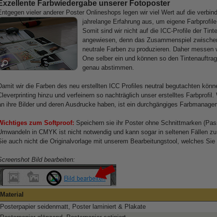
Exzellente Farbwiedergabe unserer Fotoposter
Entgegen vieler anderer Poster Onlineshops legen wir viel Wert auf die verbi
jahrelange Erfahrung aus, um eigene Farbprofile 
Somit sind wir nicht auf die ICC-Profile der Tinte
angewiesen, denn das Zusammenspiel zwischen 
neutrale Farben zu produzieren. Daher messen w
One selber ein und können so den Tintenauftrag
genau abstimmen.
Damit wir die Farben des neu erstellten ICC Profiles neutral begutachten kön
Cleverprinting hinzu und verfeinern so nachträglich unser erstelltes Farbprof
an ihre Bilder und deren Ausdrucke haben, ist ein durchgängiges Farbmanagem
Wichtiges zum Softproof:
Speichern sie ihr Poster ohne Schnittmarken (Pa
Umwandeln in CMYK ist nicht notwendig und kann sogar in seltenen Fällen zu 
Sie auch nicht die Originalvorlage mit unserem Bearbeitungstool, welches Sie
Screenshot Bild bearbeiten:
Material
Posterpapier seidenmatt, Poster laminiert & Plakate