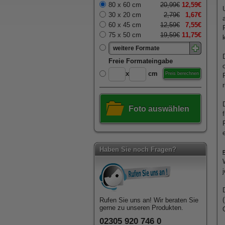
80 x 60 cm
20,99€
12,59€
30 x 20 cm
2,79€
1,67€
60 x 45 cm
12,59€
7,55€
75 x 50 cm
19,59€
11,75€
weitere Formate
Freie Formateingabe
x
cm
Preis berechnen
Foto auswählen
Haben Sie noch Fragen?
Rufen Sie uns an! Wir beraten Sie
gerne zu unseren Produkten.
02305 920 746 0