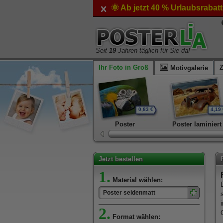
🌞 Ab jetzt 40 % Urlaubsrabat
Seit
19
Jahren täglich für Sie da!
Ihr Foto in Groß
Motivgalerie
0,83 €
4,19 
Poster
Poster laminiert
Jetzt bestellen
1.
Material wählen:
Poster seidenmatt
2.
Format wählen: