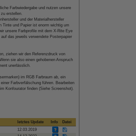
ndliche Farbwiedergabe und nutzen unsere
zu erstellen.
nhersteller und der Materialhersteller
Tinte und Papier ist enorm wichtig um
ir unsere Farbprofile mit dem X-Rite Eye
 auf das jeweils verwendete Posterpapier
nen, ziehen wir den Referenzdruck von
il. Wenn sie also einen gehobenen Anspruch
ent unerlässlich.
ssermarken) im RGB Farbraum ab, ein
einer Farbverfälschung führen. Bearbeiten
 im Konfourator finden (Siehe Screenshot).
letztes Update
Info
Datei
12.03.2019
?