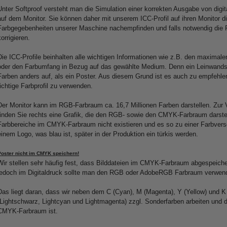
Unter Softproof versteht man die Simulation einer korrekten Ausgabe von digi
auf dem Monitor. Sie können daher mit unserem ICC-Profil auf ihren Monitor d
Farbgegebenheiten unserer Maschine nachempfinden und falls notwendig die 
korrigieren.
Die ICC-Profile beinhalten alle wichtigen Informationen wie z.B. den maximale
oder den Farbumfang in Bezug auf das gewählte Medium. Denn ein Leinwands
Farben anders auf, als ein Poster. Aus diesem Grund ist es auch zu empfehlen
richtige Farbprofil zu verwenden.
Der Monitor kann im RGB-Farbraum ca. 16,7 Millionen Farben darstellen. Zur 
finden Sie rechts eine Grafik, die den RGB- sowie den CMYK-Farbraum darstellt
Farbbereiche im CMYK-Farbraum nicht existieren und es so zu einer Farbver
einem Logo, was blau ist, später in der Produktion ein türkis werden.
Poster nicht im CMYK speichern!
Wir stellen sehr häufig fest, dass Bilddateien im CMYK-Farbraum abgespeiche
jedoch im Digitaldruck sollte man den RGB oder AdobeRGB Farbraum verwen
Das liegt daran, dass wir neben dem C (Cyan), M (Magenta), Y (Yellow) und K
(Lightschwarz, Lightcyan und Lightmagenta) zzgl. Sonderfarben arbeiten und 
CMYK-Farbraum ist.