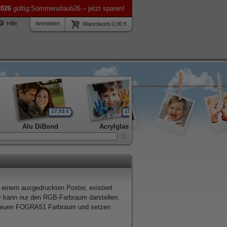
2026
gültig:Sommerurlaub26 – jetzt sparen!
Hilfe
Anmelden
Warenkorb 0,00 €
17,93 €
15,59 €
52,46 €
Alu DiBond
Acrylglas
TV-Abdeckung
 einem ausgedruckten Poster, existiert
r kann nur den RGB-Farbraum darstellen,
m neuen FOGRA51 Farbraum und setzen