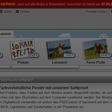
t sichern
– jetzt auf alle Maße & Materialien! Gutschein ist heute am
07.08.
Hotline
Kontakt
Formate & Preise
Zubehör
€
0,57 €
4,67 €
12,47 €
Plakate
Leinwand
Forex Platte
Posterlia.de Softproof
Farbverbindliche Poster mit unserem Softproof
Das Problem, dass Farben auf dem Monitor anders dargestellt werden, als auf
schon seit dem Druckdaten auf dem Computer verarbeitet werden. Der Monito
im Digitaldruck verwenden wir jedoch den PSOCoated v3 basierend auf de
CMYK, Lightfarben und Sonderfarben in der Produktion ein.