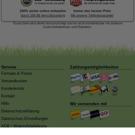
100% sicher online einkaufen
Immer den besten Preis
durch 256 Bit Verschlüsselung
Mit unserer Tiefpreisgarantie!
*Gutschein wird direkt berücksichtigt und ist nicht kombinierbar mit anderen
Gutscheinaktionen und Rabatten.
Forex-Druck
von Posterlia
Blitzentwickler:
Nach 3 Tagen
ist hochwertig verarbeitet.
traf die Ware in der Redaktion
ein
Service
Zahlungsmöglichkeiten
Formate & Preise
Versandkosten
Kundenkonto
Kontakt
Hilfe
Wir versenden mit
Datenschutzerklärung
Datenschutz-Einstellungen
AGB
/
Widerrufsbelehrung
Impressum