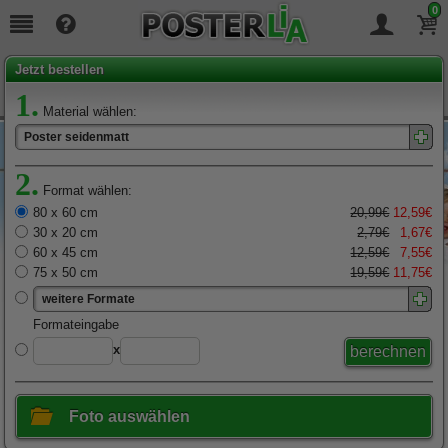
0
Seit
19
Jahren täglich für Sie da!
Jetzt bestellen
1.
Material wählen:
Poster seidenmatt
2.
Format wählen:
80 x 60 cm
20,99€
12,59€
30 x 20 cm
2,79€
1,67€
60 x 45 cm
12,59€
7,55€
75 x 50 cm
19,59€
11,75€
weitere Formate
x
Foto auswählen