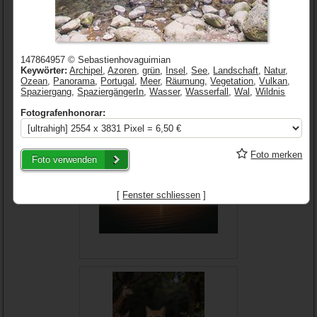
147864957 © Sebastienhovaguimian
Keywörter:
Archipel
,
Azoren
,
grün
,
Insel
,
See
,
Landschaft
,
Natur
,
Ozean
,
Panorama
,
Portugal
,
Meer
,
Räumung
,
Vegetation
,
Vulkan
,
Spaziergang
,
SpaziergängerIn
,
Wasser
,
Wasserfall
,
Wal
,
Wildnis
Fotografenhonorar:
Foto merken
Foto verwenden
[
Fenster schliessen
]