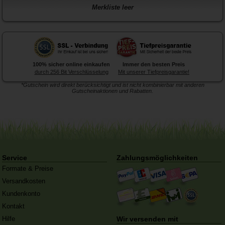
Merkliste leer
100% sicher online einkaufen
Immer den besten Preis
durch 256 Bit Verschlüsselung
Mit unserer Tiefpreisgarantie!
*Gutschein wird direkt berücksichtigt und ist nicht kombinierbar mit anderen
Gutscheinaktionen und Rabatten.
Forex-Druck
von Posterlia
Blitzentwickler:
Nach 3 Tagen
ist hochwertig verarbeitet.
traf die Ware in der Redaktion
ein
Service
Zahlungsmöglichkeiten
Formate & Preise
Versandkosten
Kundenkonto
Kontakt
Hilfe
Wir versenden mit