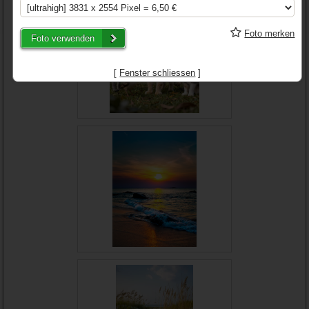
Foto merken
Foto verwenden
[
Fenster schliessen
]