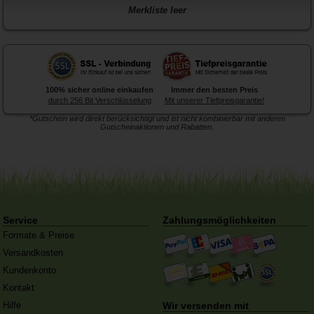
Merkliste leer
100% sicher online einkaufen
Immer den besten Preis
durch 256 Bit Verschlüsselung
Mit unserer Tiefpreisgarantie!
*Gutschein wird direkt berücksichtigt und ist nicht kombinierbar mit anderen
Gutscheinaktionen und Rabatten.
Forex-Druck
von Posterlia
Blitzentwickler:
Nach 3 Tagen
ist hochwertig verarbeitet.
traf die Ware in der Redaktion
ein
Service
Zahlungsmöglichkeiten
Formate & Preise
Versandkosten
Kundenkonto
Kontakt
Hilfe
Wir versenden mit