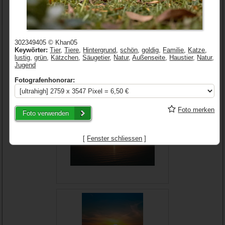
302349405 © Khan05
Keywörter:
Tier
,
Tiere
,
Hintergrund
,
schön
,
goldig
,
Familie
,
Katze
,
lustig
,
grün
,
Kätzchen
,
Säugetier
,
Natur
,
Außenseite
,
Haustier
,
Natur
,
Jugend
Fotografenhonorar:
Foto merken
Foto verwenden
[
Fenster schliessen
]