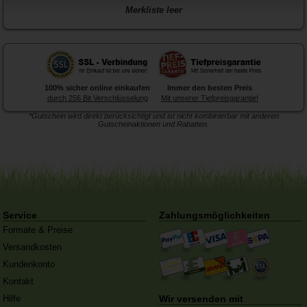
Merkliste leer
100% sicher online einkaufen
Immer den besten Preis
durch 256 Bit Verschlüsselung
Mit unserer Tiefpreisgarantie!
*Gutschein wird direkt berücksichtigt und ist nicht kombinierbar mit anderen
Gutscheinaktionen und Rabatten.
Forex-Druck
von Posterlia
Blitzentwickler:
Nach 3 Tagen
ist hochwertig verarbeitet.
traf die Ware in der Redaktion
ein
Service
Zahlungsmöglichkeiten
Formate & Preise
Versandkosten
Kundenkonto
Kontakt
Hilfe
Wir versenden mit