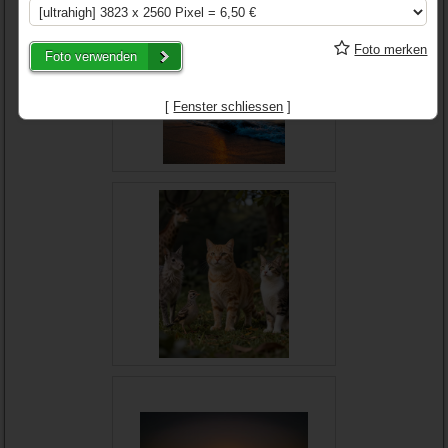
Foto merken
Foto verwenden
[
Fenster schliessen
]