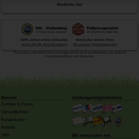
Merkliste leer
100% sicher online einkaufen
Immer den besten Preis
durch 256 Bit Verschlüsselung
Mit unserer Tiefpreisgarantie!
*Gutschein wird direkt berücksichtigt und ist nicht kombinierbar mit anderen
Gutscheinaktionen und Rabatten.
Forex-Druck
von Posterlia
Blitzentwickler:
Nach 3 Tagen
ist hochwertig verarbeitet.
traf die Ware in der Redaktion
ein
Service
Zahlungsmöglichkeiten
Formate & Preise
Versandkosten
Kundenkonto
Kontakt
Hilfe
Wir versenden mit