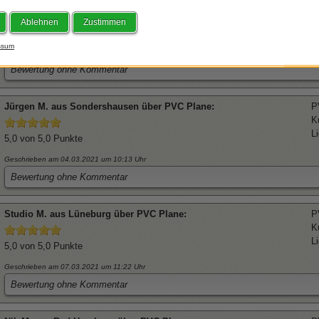
K
Ablehnen
Zustimmen
L
4,7
von 5,0 Punkte
ssum
Geschrieben am 26.02.2021
um 12:16 Uhr
Bewertung ohne Kommentar
Jürgen
M. aus Sondershausen über
PVC Plane
:
P
K
L
5,0
von 5,0 Punkte
Geschrieben am 04.03.2021
um 10:13 Uhr
Bewertung ohne Kommentar
Studio
M. aus Lüneburg über
PVC Plane
:
P
K
L
5,0
von 5,0 Punkte
Geschrieben am 07.03.2021
um 11:22 Uhr
Bewertung ohne Kommentar