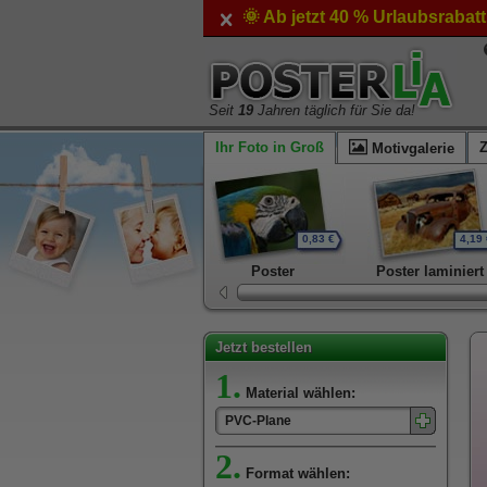
🌞 Ab jetzt 40 % Urlaubsrabat
Seit
19
Jahren täglich für Sie da!
Ihr Foto in Groß
Motivgalerie
0,83 €
4,19 
Poster
Poster laminiert
Jetzt bestellen
1.
Material wählen:
PVC-Plane
2.
Format wählen: