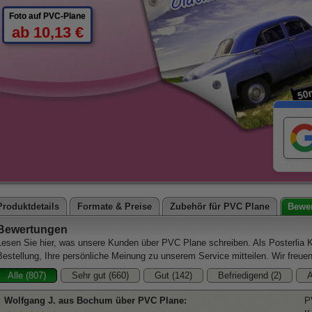
Foto auf PVC-Plane
ab 10,13 €
Produktdetails
Formate & Preise
Zubehör für PVC Plane
Bewer
Bewertungen
Lesen Sie hier, was unsere Kunden über PVC Plane schreiben. Als Posterlia 
Bestellung, Ihre persönliche Meinung zu unserem Service mitteilen. Wir freue
Alle (807)
Sehr gut (660)
Gut (142)
Befriedigend (2)
A
Wolfgang
J. aus Bochum über
PVC Plane
:
P