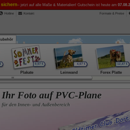
t sichern
– jetzt auf alle Maße & Materialien! Gutschein ist heute am
07.08.
Hotline
Kontakt
Formate & Preise
Zubehör
€
0,57 €
4,67 €
12,47 €
Plakate
Leinwand
Forex Platte
Ihr Foto auf PVC-Plane
für den Innen- und Außenbereich