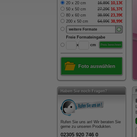
20 x 20 cm
16,89€
10,13€
50 x 50 cm
27,29€
16,37€
80 x 60 cm
38,99€
23,39€
200 x 50 cm
64,99€
38,99€
weitere Formate
Freie Formateingabe
x
cm
Preis berechnen
Foto auswählen
Haben Sie noch Fragen?
Rufen Sie uns an! Wir beraten Sie
gerne zu unseren Produkten.
02305 920 746 0