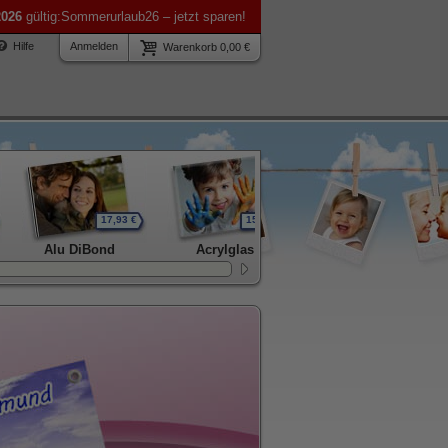
2026
gültig:Sommerurlaub26 – jetzt sparen!
Hilfe
Anmelden
Warenkorb 0,00 €
17,93 €
15,59 €
52,46 €
Alu DiBond
Acrylglas
TV-Abdeckung