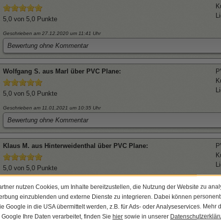
K
L
5,0
von 5,0 Punkte
Geschrieben am 27.12.2020
um 11:41 Uhr
Bewertung ohne Kommentar
Wolfgang
S. aus Marl über
PVC Plane
:
P
K
L
5,0
von 5,0 Punkte
Geschrieben am 11.01.2021
um 10:35 Uhr
Bewertung ohne Kommentar
Klaus
M. aus Hinterweidenthal über
PVC Plane
:
P
K
L
5,0
von 5,0 Punkte
Geschrieben am 25.02.2021
um 09:32 Uhr
rtner nutzen Cookies, um Inhalte bereitzustellen, die Nutzung der Website zu anal
Bewertung ohne Kommentar
Werbung einzublenden und externe Dienste zu integrieren. Dabei können persone
wie Google in die USA übermittelt werden, z.B. für Ads- oder Analyseservices. Mehr 
e Google Ihre Daten verarbeitet, finden Sie
hier
sowie in unserer
Datenschutzerklär
Vincent
C. aus Hallenberg über
PVC Plane
:
P