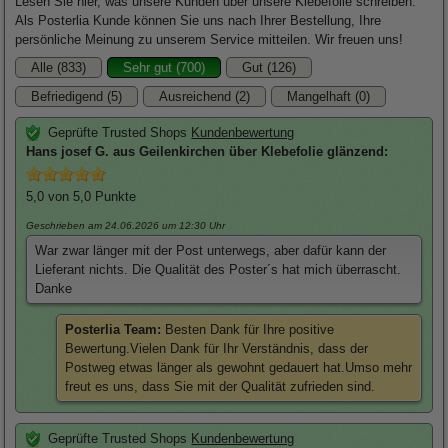
Lesen Sie hier, was unsere Kunden über unsere Klebefolie schreiben.
Als Posterlia Kunde können Sie uns nach Ihrer Bestellung, Ihre
persönliche Meinung zu unserem Service mitteilen. Wir freuen uns!
Alle (833)
Sehr gut (700)
Gut (126)
Befriedigend (5)
Ausreichend (2)
Mangelhaft (0)
Geprüfte Trusted Shops
Kundenbewertung
Hans josef
G. aus Geilenkirchen über
Klebefolie glänzend
:
5,0
von 5,0 Punkte
Geschrieben am 24.06.2026
um 12:30 Uhr
War zwar länger mit der Post unterwegs, aber dafür kann der
Lieferant nichts. Die Qualität des Poster´s hat mich überrascht.
Danke
Posterlia Team:
Besten Dank für Ihre positive
Bewertung.Vielen Dank für Ihr Verständnis, dass der
Postweg etwas länger als gewohnt gedauert hat.Umso mehr
freut es uns, dass Sie mit der Qualität zufrieden sind.
Geprüfte Trusted Shops
Kundenbewertung