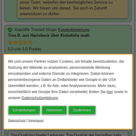
unser Team, weiterhin den bestmöglichen Service zu
bieten. Wir freuen uns darauf, Sie auch in Zukunft
unterstützen zu dürfen.
Geprüfte Trusted Shops
Kundenbewertung
Tina
B. aus Havixbeck über
Klebefolie matt
:
5,0
von 5,0 Punkte
Geschrieben am 03.07.2026
um 12:02 Uhr
Wir und unsere Partner nutzen Cookies, um Inhalte bereitzustellen, die
Bewertung ohne Kommentar
Nutzung der Website zu analysieren, personalisierte Werbung
einzublenden und externe Dienste zu integrieren. Dabei können
Posterlia Team:
Herzlichen Dank für die tolle Bewertung.
personenbezogene Daten an Drittanbieter wie Google in die USA
Schön, dass Sie mit uns zufrieden sind.
übermittelt werden, z.B. für Ads- oder Analyseservices. Mehr dazu,
einschließlich wie Google Ihre Daten verarbeitet, finden Sie
hier
sowie in
unserer
Datenschutzerklärung
.
Geprüfte Trusted Shops
Kundenbewertung
Martin
P. aus Halle über
Klebefolie matt
:
Einstellungen
Ablehnen
Zustimmen
5,0
von 5,0 Punkte
|
Datenschutz
Impressum
Geschrieben am 03.07.2026
um 12:09 Uhr
Top-Qualitätschnelle Lieferung, Top-Qualität der bestellten sehr