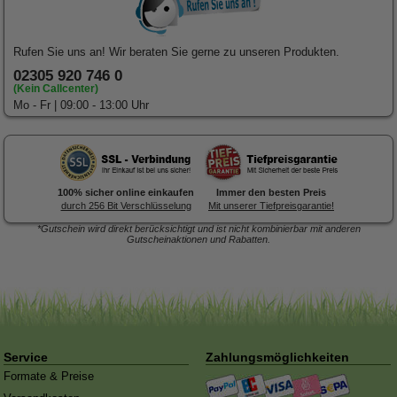
Rufen Sie uns an! Wir beraten Sie gerne zu unseren Produkten.
02305 920 746 0
(Kein Callcenter)
Mo - Fr | 09:00 - 13:00 Uhr
100% sicher online einkaufen
Immer den besten Preis
durch 256 Bit Verschlüsselung
Mit unserer Tiefpreisgarantie!
*Gutschein wird direkt berücksichtigt und ist nicht kombinierbar mit anderen
Gutscheinaktionen und Rabatten.
Forex-Druck
von Posterlia
Blitzentwickler:
Nach 3 Tagen
ist hochwertig verarbeitet.
traf die Ware in der Redaktion
ein
Service
Zahlungsmöglichkeiten
Formate & Preise