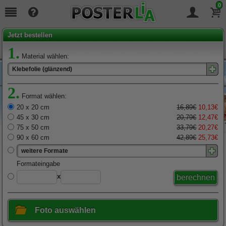
0
Seit
19
Jahren täglich für Sie da!
Jetzt bestellen
1.
Material wählen:
Klebefolie (glänzend)
2.
Format wählen:
20 x 20 cm
16,89€
10,13€
45 x 30 cm
20,79€
12,47€
75 x 50 cm
33,79€
20,27€
90 x 60 cm
42,89€
25,73€
weitere Formate
x
Foto auswählen