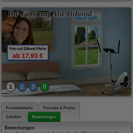
Ihr Foto auf Alu-Dibond
Foto auf Dibond Platte
ab 17,93 €
1
2
3
ll
Produktdetails
Formate & Preise
Bewertungen