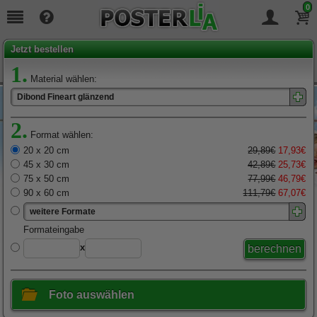
0
Seit
19
Jahren täglich für Sie da!
Jetzt bestellen
1.
Material wählen:
Dibond Fineart glänzend
2.
Format wählen:
20 x 20 cm
29,89€
17,93€
45 x 30 cm
42,89€
25,73€
75 x 50 cm
77,99€
46,79€
90 x 60 cm
111,79€
67,07€
weitere Formate
x
Foto auswählen