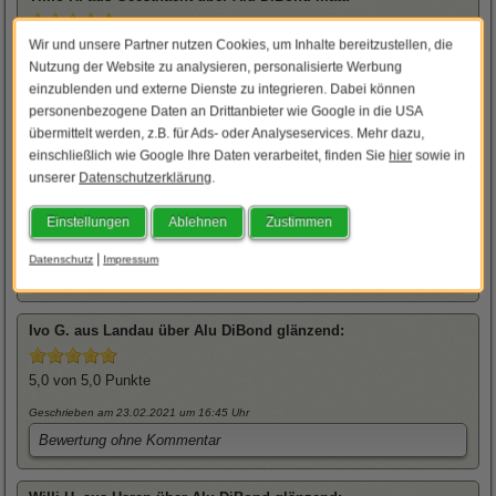
Wir und unsere Partner nutzen Cookies, um Inhalte bereitzustellen, die
5,0
von 5,0 Punkte
Nutzung der Website zu analysieren, personalisierte Werbung
Geschrieben am 20.02.2021
um 10:44 Uhr
einzublenden und externe Dienste zu integrieren. Dabei können
Bewertung ohne Kommentar
personenbezogene Daten an Drittanbieter wie Google in die USA
übermittelt werden, z.B. für Ads- oder Analyseservices. Mehr dazu,
einschließlich wie Google Ihre Daten verarbeitet, finden Sie
hier
sowie in
Bernd
H. aus Friedrichskoog-Spitze über
Alu DiBond glänzend
:
unserer
Datenschutzerklärung
.
5,0
von 5,0 Punkte
Einstellungen
Ablehnen
Zustimmen
Geschrieben am 23.02.2021
um 12:38 Uhr
|
Datenschutz
Impressum
Bewertung ohne Kommentar
Ivo
G. aus Landau über
Alu DiBond glänzend
:
5,0
von 5,0 Punkte
Geschrieben am 23.02.2021
um 16:45 Uhr
Bewertung ohne Kommentar