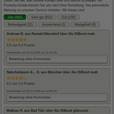
Lesen Sie hier, was unsere Kunden über Alu DiBond schreiben. Als
Posterlia Kunde können Sie uns nach Ihrer Bestellung, Ihre persönliche
Meinung zu unserem Service mitteilen. Wir freuen uns!
Alle (960)
Sehr gut (812)
Gut (135)
Befriedigend (11)
Ausreichend (2)
Mangelhaft (0)
Andreas
B. aus Rastatt-Ottersdorf über
Alu DiBond matt
:
5,0
von 5,0 Punkte
Geschrieben am 29.12.2020
um 11:28 Uhr
Bewertung ohne Kommentar
Naturheilpaxis &...
D. aus München über
Alu DiBond matt
:
4,5
von 5,0 Punkte
Geschrieben am 30.12.2020
um 14:28 Uhr
Bewertung ohne Kommentar
Mathias
H. aus Bad Tölz über
Alu DiBond glänzend
: