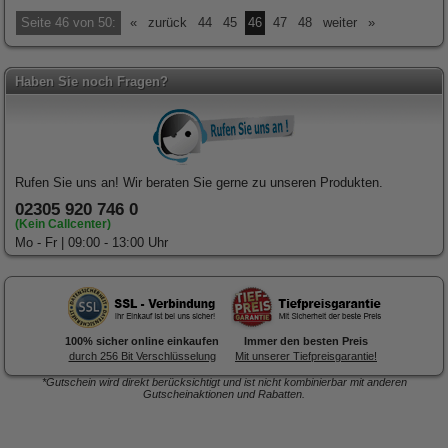
Seite 46 von 50:
«
zurück
44
45
46
47
48
weiter
»
Haben Sie noch Fragen?
Rufen Sie uns an! Wir beraten Sie gerne zu unseren Produkten.
02305 920 746 0
(Kein Callcenter)
Mo - Fr | 09:00 - 13:00 Uhr
100% sicher online einkaufen
Immer den besten Preis
durch 256 Bit Verschlüsselung
Mit unserer Tiefpreisgarantie!
*Gutschein wird direkt berücksichtigt und ist nicht kombinierbar mit anderen
Gutscheinaktionen und Rabatten.
Forex-Druck
von Posterlia
Blitzentwickler:
Nach 3 Tagen
ist hochwertig verarbeitet.
traf die Ware in der Redaktion