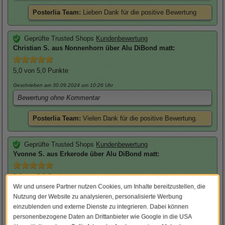
Posterlia Team:
Lieben Dank für die positive Bewertung
Geprüfte Trusted Shops
Kundenbewertung
Christian
S. aus Nonnenhorn über
Alu DiBond matt
:
5,0
von 5,0 Punkte
Geschrieben am 30.09.2024
um 10:26 Uhr
Bewertung ohne Kommentar
Posterlia Team:
Vielen Dank für die positive Bewertung.
Geprüfte Trusted Shops
Kundenbewertung
Yvonne
S. aus Erkerode über
Alu DiBond matt
:
5,0
von 5,0 Punkte
Wir und unsere Partner nutzen Cookies, um Inhalte bereitzustellen, die
Geschrieben am 16.10.2024
um 12:48 Uhr
Nutzung der Website zu analysieren, personalisierte Werbung
Zuverlässiger und freundlicher Kundenservicesehr freundliche
einzublenden und externe Dienste zu integrieren. Dabei können
und zuverlässige telefonische Beratung, schneller Versand,
personenbezogene Daten an Drittanbieter wie Google in die USA
sichere Verpackung des großen BildesIch kann den Shop sehr