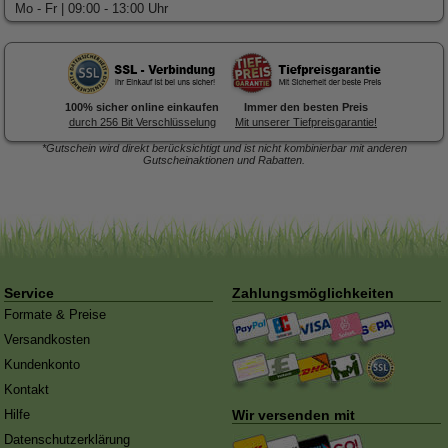
Mo - Fr | 09:00 - 13:00 Uhr
100% sicher online einkaufen
Immer den besten Preis
durch 256 Bit Verschlüsselung
Mit unserer Tiefpreisgarantie!
*Gutschein wird direkt berücksichtigt und ist nicht kombinierbar mit anderen
Gutscheinaktionen und Rabatten.
Forex-Druck
von Posterlia
Blitzentwickler:
Nach 3 Tagen
ist hochwertig verarbeitet.
traf die Ware in der Redaktion
ein
Service
Zahlungsmöglichkeiten
Formate & Preise
Versandkosten
Kundenkonto
Kontakt
Hilfe
Wir versenden mit
Datenschutzerklärung