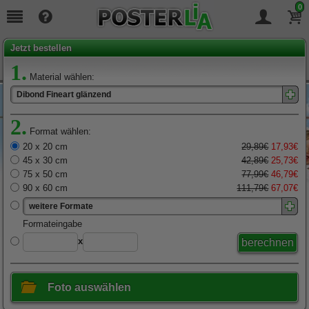
0
Seit
19
Jahren täglich für Sie da!
Jetzt bestellen
1.
Material wählen:
Dibond Fineart glänzend
2.
Format wählen:
20 x 20 cm
29,89€
17,93€
45 x 30 cm
42,89€
25,73€
75 x 50 cm
77,99€
46,79€
90 x 60 cm
111,79€
67,07€
weitere Formate
x
Foto auswählen