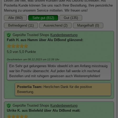
Lesen Sie hier, was unsere Kunden über Alu DiBond schreiben. Als
Posterlia Kunde können Sie uns nach Ihrer Bestellung, Ihre persönliche
Meinung zu unserem Service mitteilen. Wir freuen uns!
Alle (960)
Sehr gut (812)
Gut (135)
Befriedigend (11)
Ausreichend (2)
Mangelhaft (0)
Geprüfte Trusted Shops
Kundenbewertung
Fatih
H. aus Hamm über
Alu DiBond glänzend
:
5,0
von 5,0 Punkte
Geschrieben am 08.12.2023
um 12:39 Uhr
Ein Sehr gut gelungenes Motiv obwohl ich am Anfang misstrauig
war bin Positiv überrascht. Auf jeden fall werde ich nochmal
Bestellen und mit ruhigem gewissen auch Weiterempfehlen!
Posterlia Team:
Herzlichen Dank für die positive
Bewertung.
Geprüfte Trusted Shops
Kundenbewertung
Ulrike
K. aus Bielefeld über
Alu DiBond matt
: