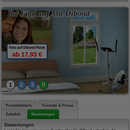
Ihr Foto auf Alu-Dibond
Foto auf Dibond Platte
ab 17,93 €
1
2
3
ll
Produktdetails
Formate & Preise
Bewertungen