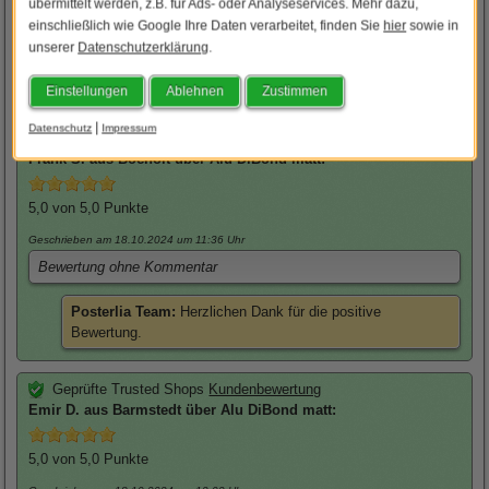
übermittelt werden, z.B. für Ads- oder Analyseservices. Mehr dazu,
empfehlen.
einschließlich wie Google Ihre Daten verarbeitet, finden Sie
hier
sowie in
unserer
Datenschutzerklärung
.
Posterlia Team:
Herzlichen Dank für die positive
Bewertung.
Einstellungen
Ablehnen
Zustimmen
|
Datenschutz
Impressum
Geprüfte Trusted Shops
Kundenbewertung
Frank
S. aus Bocholt über
Alu DiBond matt
:
5,0
von 5,0 Punkte
Geschrieben am 18.10.2024
um 11:36 Uhr
Bewertung ohne Kommentar
Posterlia Team:
Herzlichen Dank für die positive
Bewertung.
Geprüfte Trusted Shops
Kundenbewertung
Emir
D. aus Barmstedt über
Alu DiBond matt
:
5,0
von 5,0 Punkte