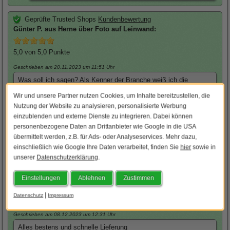
Geprüfte Trusted Shops
Kundenbewertung
Günter
P. aus Herne über
Foto auf Leinwand
:
5,0
von 5,0 Punkte
Geschrieben am 20.11.2023
um 11:51 Uhr
Was soll ich sagen? Als Kenner der Branche weiß ich die
Qualität zu schätzen. Seit Jahren immer alles bestens. Qualität
Wir und unsere Partner nutzen Cookies, um Inhalte bereitzustellen, die
und Preis passen. Persönliche Ansprechpartner ohne Call Center
Nutzung der Website zu analysieren, personalisierte Werbung
und alles zum guten Preis. Ich habe keinen Vorteil durch diese
einzublenden und externe Dienste zu integrieren. Dabei können
Bewertung - ich bin einfach nur zufrieden
personenbezogene Daten an Drittanbieter wie Google in die USA
übermittelt werden, z.B. für Ads- oder Analyseservices. Mehr dazu,
Posterlia Team:
Lieben Dank für die positive Bewertung.
einschließlich wie Google Ihre Daten verarbeitet, finden Sie
hier
sowie in
unserer
Datenschutzerklärung
.
Geprüfte Trusted Shops
Kundenbewertung
Hartwig
E. aus Zirndorf über
Foto auf Leinwand
:
Einstellungen
Ablehnen
Zustimmen
|
Datenschutz
Impressum
5,0
von 5,0 Punkte
Geschrieben am 08.12.2023
um 12:31 Uhr
Alles bestens und schnelle Lieferung