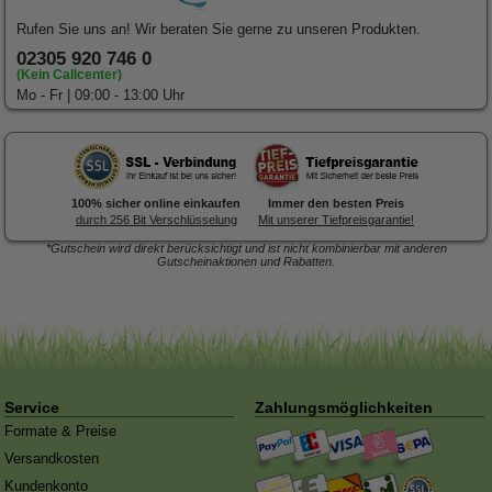
Rufen Sie uns an! Wir beraten Sie gerne zu unseren Produkten.
02305 920 746 0
(Kein Callcenter)
Mo - Fr | 09:00 - 13:00 Uhr
100% sicher online einkaufen
Immer den besten Preis
durch 256 Bit Verschlüsselung
Mit unserer Tiefpreisgarantie!
*Gutschein wird direkt berücksichtigt und ist nicht kombinierbar mit anderen
Gutscheinaktionen und Rabatten.
Forex-Druck
von Posterlia
Blitzentwickler:
Nach 3 Tagen
ist hochwertig verarbeitet.
traf die Ware in der Redaktion
ein
Service
Zahlungsmöglichkeiten
Formate & Preise
Versandkosten
Kundenkonto