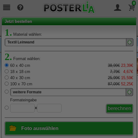
0
Seit
19
Jahren täglich für Sie da!
Jetzt bestellen
1.
Material wählen:
Textil Leinwand
2.
Format wählen:
60 x 40 cm
38,99€
23,39€
18 x 18 cm
7,79€
4,67€
40 x 30 cm
25,99€
15,59€
100 x 70 cm
87,09€
52,25€
weitere Formate
x
Foto auswählen