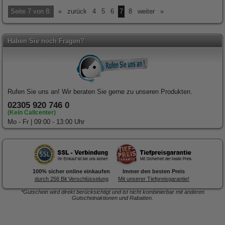
Seite 7 von 8:
«
zurück
4
5
6
7
8
weiter
»
Haben Sie noch Fragen?
Rufen Sie uns an! Wir beraten Sie gerne zu unseren Produkten.
02305 920 746 0
(Kein Callcenter)
Mo - Fr | 09:00 - 13:00 Uhr
100% sicher online einkaufen
Immer den besten Preis
durch 256 Bit Verschlüsselung
Mit unserer Tiefpreisgarantie!
*Gutschein wird direkt berücksichtigt und ist nicht kombinierbar mit anderen
Gutscheinaktionen und Rabatten.
Forex-Druck
von Posterlia
Blitzentwickler:
Nach 3 Tagen
ist hochwertig verarbeitet.
traf die Ware in der Redaktion