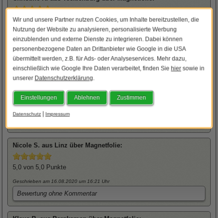
Wir und unsere Partner nutzen Cookies, um Inhalte bereitzustellen, die
5,0
von 5,0 Punkte
Nutzung der Website zu analysieren, personalisierte Werbung
Geschrieben am 17.07.2020
um 12:07 Uhr
einzublenden und externe Dienste zu integrieren. Dabei können
Bewertung ohne Kommentar
personenbezogene Daten an Drittanbieter wie Google in die USA
übermittelt werden, z.B. für Ads- oder Analyseservices. Mehr dazu,
einschließlich wie Google Ihre Daten verarbeitet, finden Sie
hier
sowie in
Ivo
G. aus Landau über
Magnetfolie
:
unserer
Datenschutzerklärung
.
5,0
von 5,0 Punkte
Einstellungen
Ablehnen
Zustimmen
Geschrieben am 11.08.2020
um 17:05 Uhr
|
Datenschutz
Impressum
Bewertung ohne Kommentar
Nicole
S. aus Linz über
Magnetfolie
:
5,0
von 5,0 Punkte
Geschrieben am 16.08.2020
um 16:21 Uhr
Bewertung ohne Kommentar