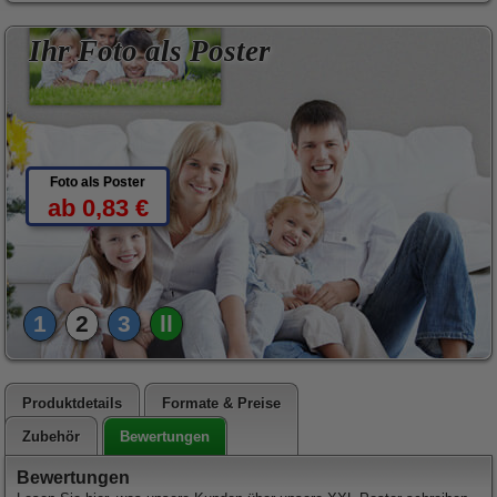
Ihr Foto als Poster
Foto als Poster
ab 0,83 €
1
2
3
ll
Produktdetails
Formate & Preise
Bewertungen