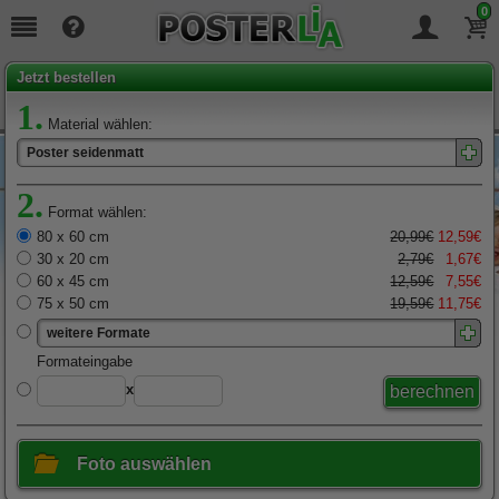
0
Seit
19
Jahren täglich für Sie da!
Jetzt bestellen
1.
Material wählen:
Poster seidenmatt
2.
Format wählen:
80 x 60 cm
20,99€
12,59€
30 x 20 cm
2,79€
1,67€
60 x 45 cm
12,59€
7,55€
75 x 50 cm
19,59€
11,75€
weitere Formate
x
Foto auswählen