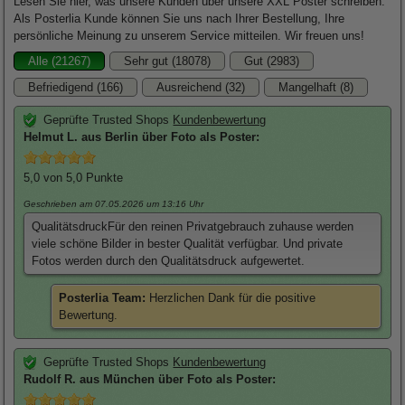
Lesen Sie hier, was unsere Kunden über unsere XXL Poster schreiben.
Als Posterlia Kunde können Sie uns nach Ihrer Bestellung, Ihre
persönliche Meinung zu unserem Service mitteilen. Wir freuen uns!
Alle (21267)
Sehr gut (18078)
Gut (2983)
Befriedigend (166)
Ausreichend (32)
Mangelhaft (8)
Geprüfte Trusted Shops
Kundenbewertung
Helmut
L. aus Berlin über
Foto als Poster
:
5,0
von 5,0 Punkte
Geschrieben am 07.05.2026
um 13:16 Uhr
QualitätsdruckFür den reinen Privatgebrauch zuhause werden
viele schöne Bilder in bester Qualität verfügbar. Und private
Fotos werden durch den Qualitätsdruck aufgewertet.
Posterlia Team:
Herzlichen Dank für die positive
Bewertung.
Geprüfte Trusted Shops
Kundenbewertung
Rudolf
R. aus München über
Foto als Poster
: