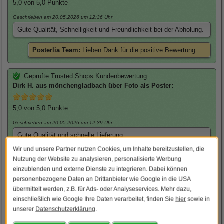
5,0
von 5,0 Punkte
Geschrieben am 20.05.2026
um 12:36 Uhr
Gute Qualität, Schnelligkeit und Freundlichkeit bei der Abholung.
Posterlia Team:
Lieben Dank für die positive Bewertung.
Geprüfte Trusted Shops
Kundenbewertung
Dirk
H. aus mönchengladbach über
Foto als Poster
:
5,0
von 5,0 Punkte
Geschrieben am 20.05.2026
um 12:39 Uhr
Gute Qualität und schnelle Lieferung
Wir und unsere Partner nutzen Cookies, um Inhalte bereitzustellen, die
Posterlia Team:
Besten Dank für die positive Bewertung.
Nutzung der Website zu analysieren, personalisierte Werbung
einzublenden und externe Dienste zu integrieren. Dabei können
personenbezogene Daten an Drittanbieter wie Google in die USA
Geprüfte Trusted Shops
Kundenbewertung
übermittelt werden, z.B. für Ads- oder Analyseservices. Mehr dazu,
Michael
T. aus Dülmen über
Foto als Poster
:
einschließlich wie Google Ihre Daten verarbeitet, finden Sie
hier
sowie in
unserer
Datenschutzerklärung
.
5,0
von 5,0 Punkte