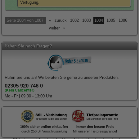
Verfügung.
Seite 1084 von 1087:
«
zurück
1082
1083
1084
1085
1086
weiter
»
Haben Sie noch Fragen?
Rufen Sie uns an! Wir beraten Sie gerne zu unseren Produkten.
02305 920 746 0
(Kein Callcenter)
Mo - Fr | 09:00 - 13:00 Uhr
100% sicher online einkaufen
Immer den besten Preis
durch 256 Bit Verschlüsselung
Mit unserer Tiefpreisgarantie!