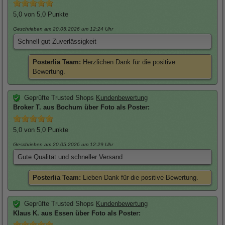
5,0
von 5,0 Punkte
Geschrieben am 20.05.2026
um 12:24 Uhr
Schnell gut Zuverlässigkeit
Posterlia Team:
Herzlichen Dank für die positive
Bewertung.
Geprüfte Trusted Shops
Kundenbewertung
Broker
T. aus Bochum über
Foto als Poster
:
5,0
von 5,0 Punkte
Geschrieben am 20.05.2026
um 12:29 Uhr
Gute Qualität und schneller Versand
Posterlia Team:
Lieben Dank für die positive Bewertung.
Geprüfte Trusted Shops
Kundenbewertung
Klaus
K. aus Essen über
Foto als Poster
: