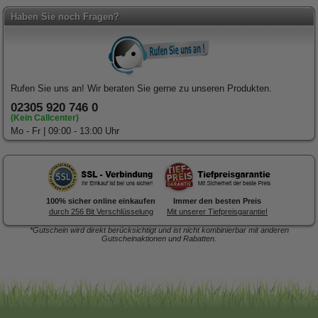
Haben Sie noch Fragen?
Rufen Sie uns an! Wir beraten Sie gerne zu unseren Produkten.
02305 920 746 0
(Kein Callcenter)
Mo - Fr | 09:00 - 13:00 Uhr
100% sicher online einkaufen
Immer den besten Preis
durch 256 Bit Verschlüsselung
Mit unserer Tiefpreisgarantie!
*Gutschein wird direkt berücksichtigt und ist nicht kombinierbar mit anderen
Gutscheinaktionen und Rabatten.
Forex-Druck
von Posterlia
Blitzentwickler:
Nach 3 Tagen
ist hochwertig verarbeitet.
traf die Ware in der Redaktion
ein