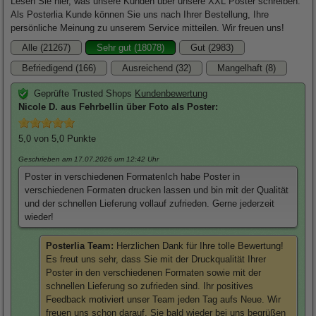
Lesen Sie hier, was unsere Kunden über unsere XXL Poster schreiben.
Als Posterlia Kunde können Sie uns nach Ihrer Bestellung, Ihre
persönliche Meinung zu unserem Service mitteilen. Wir freuen uns!
Alle (21267)
Sehr gut (18078)
Gut (2983)
Befriedigend (166)
Ausreichend (32)
Mangelhaft (8)
Geprüfte Trusted Shops
Kundenbewertung
Nicole
D. aus Fehrbellin über
Foto als Poster
:
5,0
von 5,0 Punkte
Geschrieben am 17.07.2026
um 12:42 Uhr
Poster in verschiedenen FormatenIch habe Poster in
verschiedenen Formaten drucken lassen und bin mit der Qualität
und der schnellen Lieferung vollauf zufrieden. Gerne jederzeit
wieder!
Posterlia Team:
Herzlichen Dank für Ihre tolle Bewertung!
Es freut uns sehr, dass Sie mit der Druckqualität Ihrer
Poster in den verschiedenen Formaten sowie mit der
schnellen Lieferung so zufrieden sind. Ihr positives
Feedback motiviert unser Team jeden Tag aufs Neue. Wir
freuen uns schon darauf, Sie bald wieder bei uns begrüßen