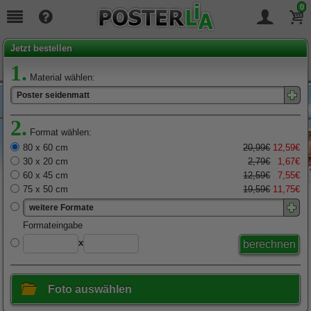
0
Seit
19
Jahren täglich für Sie da!
Jetzt bestellen
1.
Material wählen:
Poster seidenmatt
2.
Format wählen:
80 x 60 cm
20,99€
12,59€
30 x 20 cm
2,79€
1,67€
60 x 45 cm
12,59€
7,55€
75 x 50 cm
19,59€
11,75€
weitere Formate
x
Foto auswählen