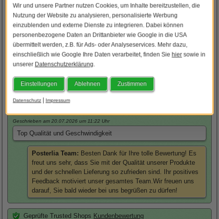
Preiswert und schnell
Wir und unsere Partner nutzen Cookies, um Inhalte bereitzustellen, die
Nutzung der Website zu analysieren, personalisierte Werbung
Posterlia Team:
Besten Dank für Ihre tolle Bewertung! Es
einzublenden und externe Dienste zu integrieren. Dabei können
freut uns sehr, dass Sie mit unseren fairen Preisen und der
personenbezogene Daten an Drittanbieter wie Google in die USA
schnellen Lieferung zufrieden sind. Wir freuen uns darauf,
übermittelt werden, z.B. für Ads- oder Analyseservices. Mehr dazu,
Sie bald wieder in unserem Shop begrüßen zu dürfen!
einschließlich wie Google Ihre Daten verarbeitet, finden Sie
hier
sowie in
unserer
Datenschutzerklärung
.
Geprüfte Trusted Shops
Kundenbewertung
Einstellungen
Ablehnen
Zustimmen
Abdulkadir
C. aus Baiersdorf über
Foto als Poster
:
|
Datenschutz
Impressum
5,0
von 5,0 Punkte
Geschrieben am 20.07.2026
um 11:22 Uhr
Top Qualität und Geschwindigkeit
Posterlia Team:
Besten Dank für Ihre tolle Bewertung! Es
freut uns sehr, dass Sie mit der Qualität unserer Produkte
und der schnellen Lieferung so zufrieden sind. Ihr positives
Feedback motiviert unser gesamtes Team.Wir freuen uns
darauf, Sie bald wieder bei uns begrüßen zu dürfen!
Geprüfte Trusted Shops
Kundenbewertung