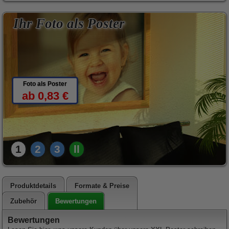
Ihr Foto als Poster
Foto als Poster
ab 0,83 €
1
2
3
ll
Produktdetails
Formate & Preise
Bewertungen