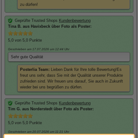
zu dürfen!
Geprüfte Trusted Shops
Kundenbewertung
Tina
B. aus Havixbeck über
Foto als Poster
:
5,0
von 5,0 Punkte
Geschrieben am 17.07.2026
um 12:44 Uhr
Sehr gute Qualität
Posterlia Team:
Lieben Dank für Ihre tolle Bewertung!Es
freut uns sehr, dass Sie mit der Qualität unserer Produkte
zufrieden sind. Wir freuen uns darauf, Sie auch in Zukunft
wieder bei uns begrüßen zu dürfen.
Geprüfte Trusted Shops
Kundenbewertung
Tim
G. aus Norderstedt über
Foto als Poster
:
5,0
von 5,0 Punkte
Geschrieben am 20.07.2026
um 11:21 Uhr