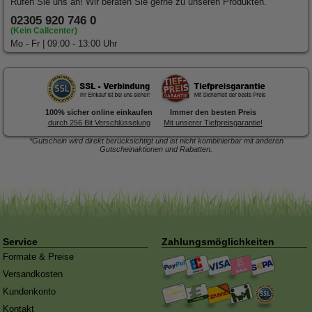
Rufen Sie uns an! Wir beraten Sie gerne zu unseren Produkten.
02305 920 746 0
(Kein Callcenter)
Mo - Fr | 09:00 - 13:00 Uhr
100% sicher online einkaufen
Immer den besten Preis
durch 256 Bit Verschlüsselung
Mit unserer Tiefpreisgarantie!
*Gutschein wird direkt berücksichtigt und ist nicht kombinierbar mit anderen
Gutscheinaktionen und Rabatten.
Forex-Druck
von Posterlia
Blitzentwickler:
Nach 3 Tagen
ist hochwertig verarbeitet.
traf die Ware in der Redaktion
ein
Service
Zahlungsmöglichkeiten
Formate & Preise
Versandkosten
Kundenkonto
Kontakt