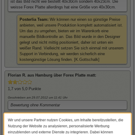
ist das Bild nicht wie bestellt 40x30cm sondern 40x23cm. Die
weisse Forex Platte allerdings hat eine Größe von 40x30cm.
Posterlia Team:
Wir können nur einen so günstige Preise
anbieten, weil unsere Produktion komplett automatisiert ist.
Um das zu umgehen, bieten wir im Warenkorb eine
manuelle Bildkontrolle an. Das Bild wurde in den Designer
gelegt und nicht mittig positioniert, daher ist unten ein
weißer Rand. Vielleicht setzen Sie sich einmal mit unserem
Support in Verbindung, wir werden sicherlich eine
kostengünstige Lösung finden. [K.Gottschalk]
Florian
R. aus Hamburg über
Forex Platte matt
:
1,7
von 5,0 Punkte
Geschrieben am 29.07.2012
um 11:41 Uhr
Bewertung ohne Kommentar
Posterlia Team:
Bewertung nicht nachvollziehbar!
Wir und unsere Partner nutzen Cookies, um Inhalte bereitzustellen, die
Geldeingang 13.07 (Freitag) und Versand am 19.07
Nutzung der Website zu analysieren, personalisierte Werbung
(Donnerstag). Kundensupport wurde laut System nicht in
einzublenden und externe Dienste zu integrieren. Dabei können
Anspruch genommen, schade das Sie nicht ein paar Zeilen