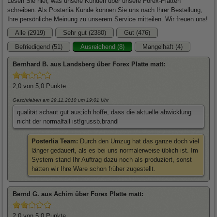
Lesen Sie hier, was unsere Kunden über unsere Forex-Platten
schreiben. Als Posterlia Kunde können Sie uns nach Ihrer Bestellung,
Ihre persönliche Meinung zu unserem Service mitteilen. Wir freuen uns!
Alle (2919)
Sehr gut (2380)
Gut (476)
Befriedigend (51)
Ausreichend (8)
Mangelhaft (4)
Bernhard
B. aus Landsberg über
Forex Platte matt
:
2,0
von 5,0 Punkte
Geschrieben am 29.11.2010
um 19:01 Uhr
qualität schaut gut aus;ich hoffe, dass die aktuelle abwicklung
nicht der normalfall ist!grussb.brandl
Posterlia Team:
Durch den Umzug hat das ganze doch viel
länger gedauert, als es bei uns normalerweise üblich ist. Im
System stand Ihr Auftrag dazu noch als produziert, sonst
hätten wir Ihre Ware schon früher zugestellt.
Bernd
G. aus Achim über
Forex Platte matt
:
2,0
von 5,0 Punkte