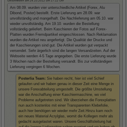
Geschrieben am 24.10.2012
um 17:12 Uhr
Am 08.09. wurden vier unterschiedliche Artikel (Forex, Alu
Dibond, Poster) bestellt. Erste Lieferung am 28.09. war
unvollständig und mangelhaft. Die Nachlieferung am 05.10. war
wieder unvollständig. Am 19.10. wurden die Bestellung
vollständig geliefert. Beim Kaschieren der Fotos auf Forex-
Platten wurden Fremdpartikel eingeschlossen. Nach Reklamation
wurden die Artikel neu angefertigt. Die Qualität der Drucke und
der Kaschierungen sind gut. Die Artikel wurden gut verpackt
versendet. Sehr ärgerlich sind die langen Versandzeiten. Auf der
Webseite werden 4-5 Tage angegeben. Die erste Lieferung wurde
3 Wochen nach der Bestellung versandt. Bis zur vollständigen
Lieferung vergingen 6 Wochen.
Posterlia Team:
Sie haben recht, hier ist viel Schief
gelaufen und wir haben genau in dieser Zeit eine Menge in
unsere Forexabteilung umgestellt. Die größte Umstellung
war die Anschaffung einer Kaschiermaschine, wo viel
Probleme aufgetreten sind. Wir überziehen die Forexplatten
nun auch kostenlos mit einer Transparenten Klebefolie,
auch hier benötigen wir wieder mehr Zeit.Hinzu kam noch
ein neues Material Acrylglas, womit die Kollegen mehr als
gedacht ausgelastet waren. Unsere Geschäftsleitung hat
auf die langen Lieferzeiten schon reagiert und wir haben ab