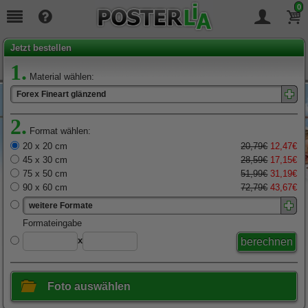
0
Seit
19
Jahren täglich für Sie da!
Jetzt bestellen
1.
Material wählen:
Forex Fineart glänzend
2.
Format wählen:
20 x 20 cm
20,79€
12,47€
45 x 30 cm
28,59€
17,15€
75 x 50 cm
51,99€
31,19€
90 x 60 cm
72,79€
43,67€
weitere Formate
x
Foto auswählen