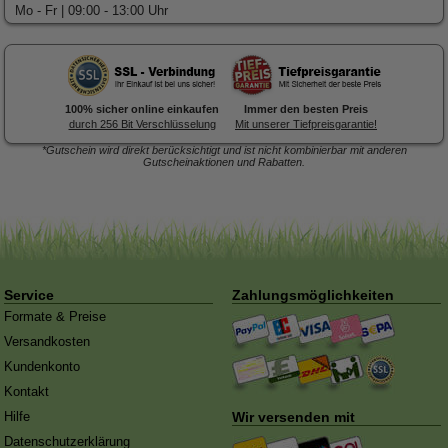
Mo - Fr | 09:00 - 13:00 Uhr
100% sicher online einkaufen
Immer den besten Preis
durch 256 Bit Verschlüsselung
Mit unserer Tiefpreisgarantie!
*Gutschein wird direkt berücksichtigt und ist nicht kombinierbar mit anderen
Gutscheinaktionen und Rabatten.
Forex-Druck
von Posterlia
Blitzentwickler:
Nach 3 Tagen
ist hochwertig verarbeitet.
traf die Ware in der Redaktion
ein
Service
Zahlungsmöglichkeiten
Formate & Preise
Versandkosten
Kundenkonto
Kontakt
Hilfe
Wir versenden mit
Datenschutzerklärung