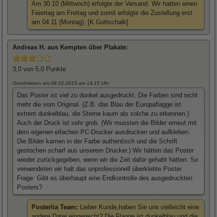
Am 30.10 (Mittwoch) erfolgte der Versand. Wir hatten einen
Feiertag am Freitag und somit erfolgte die Zustellung erst
am 04.11 (Montag). [K.Gottschalk]
Andreas
H. aus Kempten über
Plakate
:
3,0
von 5,0 Punkte
Geschrieben am 08.02.2015
um 14:15 Uhr
Das Poster ist viel zu dunkel ausgedruckt. Die Farben sind nicht
mehr die vom Original. (Z.B. das Blau der Europaflagge ist
extrem dunkelblau, die Sterne kaum als solche zu erkennen.)
Auch der Druck ist sehr grob. (Wir mussten die Bilder erneut mit
dem eigenen eifachen PC-Drucker ausdrucken und aufkleben.
Die Bilder kamen in der Farbe authentisch und die Schrift
gestochen scharf aus unserem Drucker.) Wir hätten das Poster
wieder zurückgegeben, wenn wir die Zeit dafür gehabt hätten. So
verwendeten wir halt das unprofessionell überklebte Poster.
Frage: Gibt es überhaupt eine Endkontrolle des ausgedruckten
Posters?
Posterlia Team:
Lieber Kunde,haben Sie uns vielleicht eine
andere Datei eingereicht? Die Flagge ist dunkelblau und die