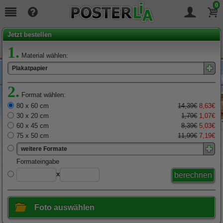
0
Seit
19
Jahren täglich für Sie da!
Jetzt bestellen
1.
Material wählen:
Plakatpapier
2.
Format wählen:
80 x 60 cm
14,39€
8,63€
30 x 20 cm
1,79€
1,07€
60 x 45 cm
8,39€
5,03€
75 x 50 cm
11,99€
7,19€
weitere Formate
x
Foto auswählen