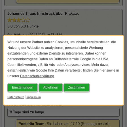
Johannes
T. aus Innsbruck über
Plakate
:
3,0
von 5,0 Punkte
Geschrieben am 20.11.2012
um 15:48 Uhr
Bewertung ohne Kommentar
Wir und unsere Partner nutzen Cookies, um Inhalte bereitzustellen, die
Nutzung der Website zu analysieren, personalisierte Werbung
Posterlia Team:
Wieso bekommen wir immer für den
einzublenden und externe Dienste zu integrieren. Dabei können
Versand schlechte Bewertungen? Am 13.11 Geldeingang
personenbezogene Daten an Drittanbieter wie Google in die USA
am 14.11 war der Versand. DHL benötigt von Deutschland
übermittelt werden, z.B. für Ads- oder Analyseservices. Mehr dazu,
nach Österreich etwas länger! [K.Gottschalk]
einschließlich wie Google Ihre Daten verarbeitet, finden Sie
hier
sowie in
unserer
Datenschutzerklärung
.
Ulli
D. aus Rostock über
Plakate
:
Einstellungen
Ablehnen
Zustimmen
2,7
von 5,0 Punkte
|
Datenschutz
Impressum
Geschrieben am 05.11.2013
um 12:50 Uhr
8 Tage sind zu lange.
Posterlia Team:
Sie haben am 27.10 (Sonntag) bestellt.