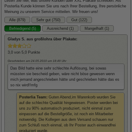
Lesen Sie hier, was unsere Kunden über XXL Plakate schreiben. Als
Posterlia Kunde können Sie uns nach Ihrer Bestellung, Ihre persönliche
Meinung zu unserem Service mitteilen. Wir freuen uns!
Alle (879)
Sehr gut (750)
Gut (122)
Befriedigend (5)
Ausreichend (1)
Mangelhaft (1)
Gladys
S. aus großlohra über
Plakate
:
3,0
von 5,0 Punkte
Geschrieben am 24.05.2010
um 18:49 Uhr
Das Bild hatte eine sehr schlechte Auflösung, bei sowas
müssten sie bescheid geben, wäre nicht böse gewesen wenn
mich jemand angeschrieben hätte und geschrieben hätte das es
so nix wird!!mfg
Posterlia Team:
Guten Abend,im Warenkorb wurden Sie
auf die schlechte Qualität hingewiesen. Poster werden bei
uns zu 90% automatisch produziert, nicht einmal zum
einpassen auf die Bestellgröße, ist noch ein Mitarbeiter
notwendig. Die Kollegen aus dem Versand schauen nur
zum Schluß noch einmal, ob Ihr Poster auch einwandfrei
produziert wurde.